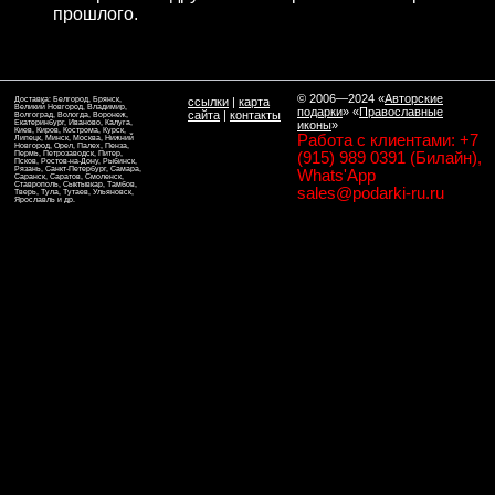
прошлого.
© 2006—2024
«
Авторские
Доставка: Белгород, Брянск,
ссылки
|
карта
Великий Новгород, Владимир,
подарки
» «
Православные
сайта
|
контакты
Волгоград, Вологда, Воронеж,
Екатеринбург, Иваново, Калуга,
иконы
»
Киев, Киров, Кострома, Курск,
Работа с клиентами: +7
Липецк, Минск, Москва, Нижний
Новгород, Орел, Палех, Пенза,
Пермь, Петрозаводск, Питер,
(915) 989 0391 (Билайн),
Псков, Ростов-на-Дону, Рыбинск,
Рязань, Санкт-Петербург, Самара,
Whats'App
Саранск, Саратов, Смоленск,
Ставрополь, Сыктывкар, Тамбов,
sales@podarki-ru.ru
Тверь, Тула, Тутаев, Ульяновск,
Ярославль и др.