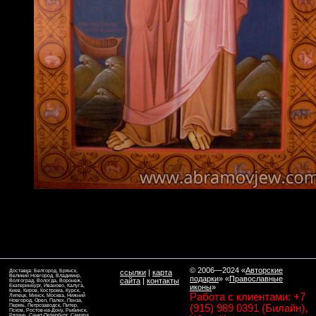
© 2006—2024
«
Авторские
Доставка: Белгород, Брянск,
ссылки
|
карта
Великий Новгород, Владимир,
подарки
» «
Православные
сайта
|
контакты
Волгоград, Вологда, Воронеж,
Екатеринбург, Иваново, Калуга,
иконы
»
Киев, Киров, Кострома, Курск,
Работа с клиентами: +7
Липецк, Минск, Москва, Нижний
Новгород, Орел, Палех, Пенза,
Пермь, Петрозаводск, Питер,
(915) 989 0391 (Билайн),
Псков, Ростов-на-Дону, Рыбинск,
Рязань, Санкт-Петербург, Самара,