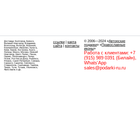
© 2006—2024
«
Авторские
Доставка: Белгород, Брянск,
ссылки
|
карта
Великий Новгород, Владимир,
подарки
» «
Православные
сайта
|
контакты
Волгоград, Вологда, Воронеж,
Екатеринбург, Иваново, Калуга,
иконы
»
Киев, Киров, Кострома, Курск,
Работа с клиентами: +7
Липецк, Минск, Москва, Нижний
Новгород, Орел, Палех, Пенза,
Пермь, Петрозаводск, Питер,
(915) 989 0391 (Билайн),
Псков, Ростов-на-Дону, Рыбинск,
Рязань, Санкт-Петербург, Самара,
Whats'App
Саранск, Саратов, Смоленск,
Ставрополь, Сыктывкар, Тамбов,
sales@podarki-ru.ru
Тверь, Тула, Тутаев, Ульяновск,
Ярославль и др.