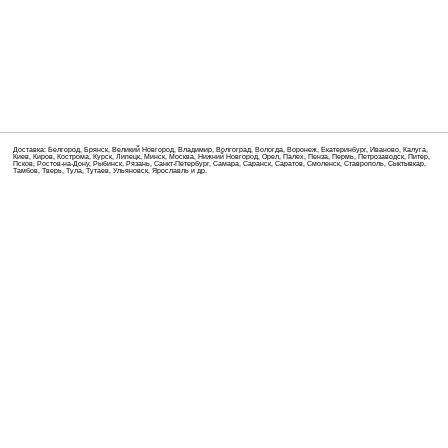
Доставка: Белгород, Брянск, Великий Новгород, Владимир, Волгоград, Вологда, Воронеж, Екатеринбург, Иваново, Калуга,
Киев, Киров, Кострома, Курск, Липецк, Минск, Москва, Нижний Новгород, Орел, Палех, Пенза, Пермь, Петрозаводск, Питер,
Псков, Ростов-на-Дону, Рыбинск, Рязань, Санкт-Петербург, Самара, Саранск, Саратов, Смоленск, Ставрополь, Сыктывкар,
Тамбов, Тверь, Тула, Тутаев, Ульяновск, Ярославль и др.