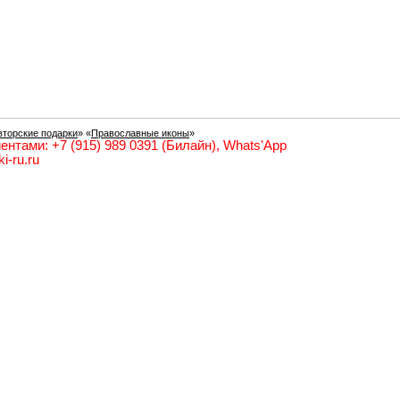
вторские подарки
» «
Православные иконы
»
ентами: +7 (915) 989 0391 (Билайн), Whats'App
i-ru.ru