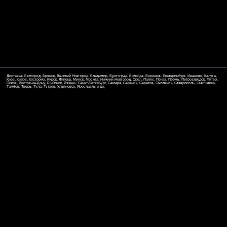
Доставка: Белгород, Брянск, Великий Новгород, Владимир, Волгоград, Вологда, Воронеж, Екатеринбург, Иваново, Калуга,
Киев, Киров, Кострома, Курск, Липецк, Минск, Москва, Нижний Новгород, Орел, Палех, Пенза, Пермь, Петрозаводск, Питер,
Псков, Ростов-на-Дону, Рыбинск, Рязань, Санкт-Петербург, Самара, Саранск, Саратов, Смоленск, Ставрополь, Сыктывкар,
Тамбов, Тверь, Тула, Тутаев, Ульяновск, Ярославль и др.