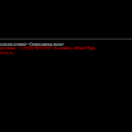
вторские подарки
» «
Православные иконы
»
ентами: +7 (915) 989 0391 (Билайн), Whats'App
i-ru.ru