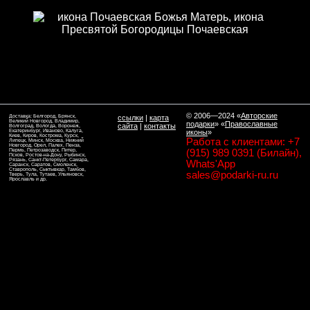
© 2006—2024
«
Авторские
Доставка: Белгород, Брянск,
ссылки
|
карта
Великий Новгород, Владимир,
подарки
» «
Православные
сайта
|
контакты
Волгоград, Вологда, Воронеж,
Екатеринбург, Иваново, Калуга,
иконы
»
Киев, Киров, Кострома, Курск,
Работа с клиентами: +7
Липецк, Минск, Москва, Нижний
Новгород, Орел, Палех, Пенза,
Пермь, Петрозаводск, Питер,
(915) 989 0391 (Билайн),
Псков, Ростов-на-Дону, Рыбинск,
Рязань, Санкт-Петербург, Самара,
Whats'App
Саранск, Саратов, Смоленск,
Ставрополь, Сыктывкар, Тамбов,
sales@podarki-ru.ru
Тверь, Тула, Тутаев, Ульяновск,
Ярославль и др.