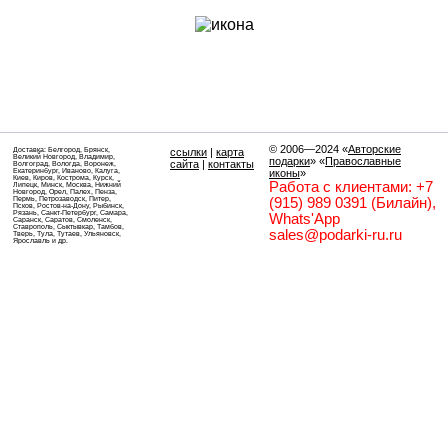
© 2006—2024
«
Авторские
Доставка: Белгород, Брянск,
ссылки
|
карта
Великий Новгород, Владимир,
подарки
» «
Православные
сайта
|
контакты
Волгоград, Вологда, Воронеж,
Екатеринбург, Иваново, Калуга,
иконы
»
Киев, Киров, Кострома, Курск,
Работа с клиентами: +7
Липецк, Минск, Москва, Нижний
Новгород, Орел, Палех, Пенза,
Пермь, Петрозаводск, Питер,
(915) 989 0391 (Билайн),
Псков, Ростов-на-Дону, Рыбинск,
Рязань, Санкт-Петербург, Самара,
Whats'App
Саранск, Саратов, Смоленск,
Ставрополь, Сыктывкар, Тамбов,
sales@podarki-ru.ru
Тверь, Тула, Тутаев, Ульяновск,
Ярославль и др.