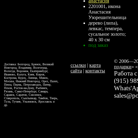
2201001, икона
Анастасия
Узорешительница
дерево (липа),
левкас, темпера,
сусальное золото;
40 х 30 см
под заказ
© 2006—2
Доставка: Белгород, Брянск, Великий
ссылки
|
карта
подарки
» «
Новгород, Владимир, Волгоград,
сайта
|
контакты
Вологда, Воронеж, Екатеринбург,
Работа с
Иваново, Калуга, Киев, Киров,
Кострома, Курск, Липецк, Минск,
(915) 98
Москва, Нижний Новгород, Орел, Палех,
Пенза, Пермь, Петрозаводск, Питер,
Whats'A
Псков, Ростов-на-Дону, Рыбинск,
Рязань, Санкт-Петербург, Самара,
sales@po
Саранск, Саратов, Смоленск,
Ставрополь, Сыктывкар, Тамбов, Тверь,
Тула, Тутаев, Ульяновск, Ярославль и
др.