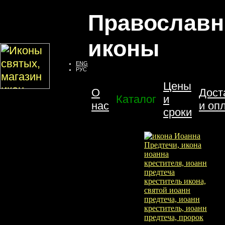
Православ
иконы
ENG
РУС
Цены
О
Дост
Каталог
и
нас
и оп
сроки