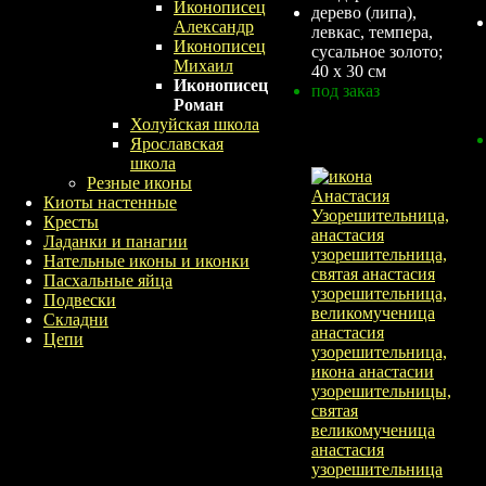
Иконописец
дерево (липа),
Александр
левкас, темпера,
Иконописец
сусальное золото;
Михаил
40 х 30 см
Иконописец
под заказ
Роман
Холуйская школа
Ярославская
школа
Резные иконы
Киоты настенные
Кресты
Ладанки и панагии
Нательные иконы и иконки
Пасхальные яйца
Подвески
Складни
Цепи