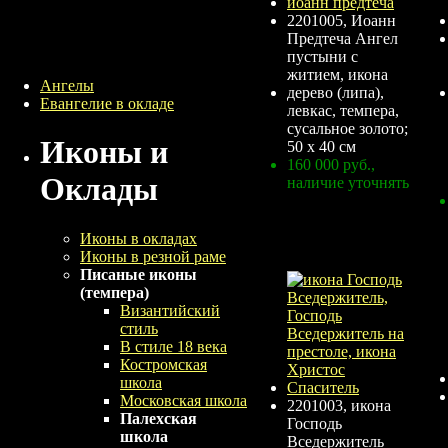
2201005, Иоанн
Предтеча Ангел
пустыни с
житием, икона
Ангелы
дерево (липа),
Евангелие в окладе
левкас, темпера,
сусальное золото;
Иконы и
50 х 40 см
160 000 руб.
,
Оклады
наличие уточнять
Иконы в окладах
Иконы в резной раме
Писаные иконы
(темпера)
Византийский
стиль
В стиле 18 века
Костромская
школа
Московская школа
2201003, икона
Палехская
Господь
школа
Вседержитель