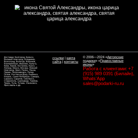
© 2006—2024
«
Авторские
Доставка: Белгород, Брянск,
ссылки
|
карта
Великий Новгород, Владимир,
подарки
» «
Православные
сайта
|
контакты
Волгоград, Вологда, Воронеж,
Екатеринбург, Иваново, Калуга,
иконы
»
Киев, Киров, Кострома, Курск,
Работа с клиентами: +7
Липецк, Минск, Москва, Нижний
Новгород, Орел, Палех, Пенза,
Пермь, Петрозаводск, Питер,
(915) 989 0391 (Билайн),
Псков, Ростов-на-Дону, Рыбинск,
Рязань, Санкт-Петербург, Самара,
Whats'App
Саранск, Саратов, Смоленск,
Ставрополь, Сыктывкар, Тамбов,
sales@podarki-ru.ru
Тверь, Тула, Тутаев, Ульяновск,
Ярославль и др.