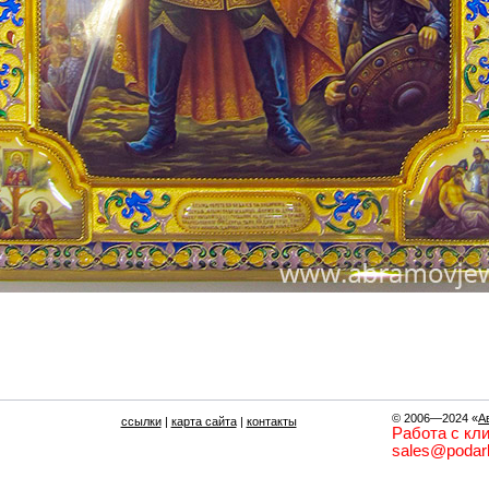
© 2006—2024
«
А
ссылки
|
карта сайта
|
контакты
Работа с кли
sales@podark