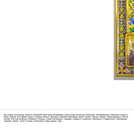
Доставка: Белгород, Брянск, Великий Новгород, Владимир, Волгоград, Вологда, Воронеж, Екатеринбург, Иваново, Калуга,
Киев, Киров, Кострома, Курск, Липецк, Минск, Москва, Нижний Новгород, Орел, Палех, Пенза, Пермь, Петрозаводск, Питер,
Псков, Ростов-на-Дону, Рыбинск, Рязань, Санкт-Петербург, Самара, Саранск, Саратов, Смоленск, Ставрополь, Сыктывкар,
Тамбов, Тверь, Тула, Тутаев, Ульяновск, Ярославль и др.