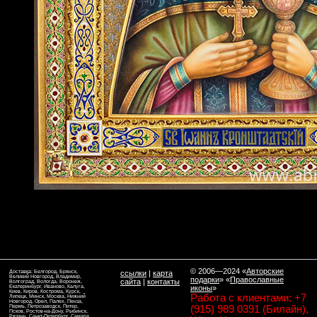
© 2006—2024
«
Авторские
Доставка: Белгород, Брянск,
ссылки
|
карта
Великий Новгород, Владимир,
подарки
» «
Православные
сайта
|
контакты
Волгоград, Вологда, Воронеж,
Екатеринбург, Иваново, Калуга,
иконы
»
Киев, Киров, Кострома, Курск,
Работа с клиентами: +7
Липецк, Минск, Москва, Нижний
Новгород, Орел, Палех, Пенза,
Пермь, Петрозаводск, Питер,
(915) 989 0391 (Билайн),
Псков, Ростов-на-Дону, Рыбинск,
Рязань, Санкт-Петербург, Самара,