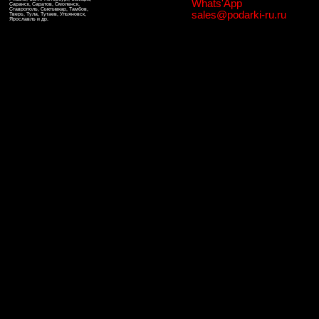
Whats'App
Саранск, Саратов, Смоленск,
Ставрополь, Сыктывкар, Тамбов,
sales@podarki-ru.ru
Тверь, Тула, Тутаев, Ульяновск,
Ярославль и др.