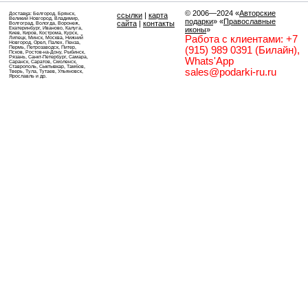
© 2006—2024
«
Авторские
Доставка: Белгород, Брянск,
ссылки
|
карта
Великий Новгород, Владимир,
подарки
» «
Православные
сайта
|
контакты
Волгоград, Вологда, Воронеж,
Екатеринбург, Иваново, Калуга,
иконы
»
Киев, Киров, Кострома, Курск,
Работа с клиентами: +7
Липецк, Минск, Москва, Нижний
Новгород, Орел, Палех, Пенза,
Пермь, Петрозаводск, Питер,
(915) 989 0391 (Билайн),
Псков, Ростов-на-Дону, Рыбинск,
Рязань, Санкт-Петербург, Самара,
Whats'App
Саранск, Саратов, Смоленск,
Ставрополь, Сыктывкар, Тамбов,
sales@podarki-ru.ru
Тверь, Тула, Тутаев, Ульяновск,
Ярославль и др.