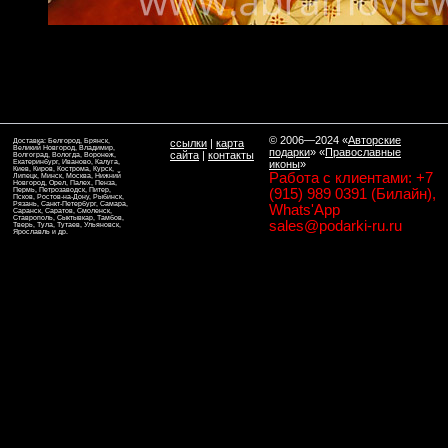
© 2006—2024
«
Авторские
Доставка: Белгород, Брянск,
ссылки
|
карта
Великий Новгород, Владимир,
подарки
» «
Православные
сайта
|
контакты
Волгоград, Вологда, Воронеж,
Екатеринбург, Иваново, Калуга,
иконы
»
Киев, Киров, Кострома, Курск,
Работа с клиентами: +7
Липецк, Минск, Москва, Нижний
Новгород, Орел, Палех, Пенза,
Пермь, Петрозаводск, Питер,
(915) 989 0391 (Билайн),
Псков, Ростов-на-Дону, Рыбинск,
Рязань, Санкт-Петербург, Самара,
Whats'App
Саранск, Саратов, Смоленск,
Ставрополь, Сыктывкар, Тамбов,
sales@podarki-ru.ru
Тверь, Тула, Тутаев, Ульяновск,
Ярославль и др.